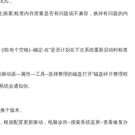
OS 。
上插紧;检查内存质量是否有问题或不兼容，换掉有问题的内
 /r (/前有个空格)--确定-在“是否计划在下次系统重新启动时检查
驱动器—属性—工具--选择整理的磁盘打开“磁盘碎片整理程
系统会通知你。
件换个版本。
置，根据配置更新驱动，电脑诊所--搜索系统蓝屏--查看修复办