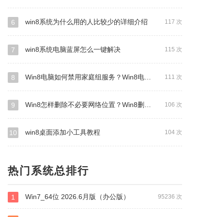
win8系统为什么用的人比较少的详细介绍
6
117 次
win8系统电脑蓝屏怎么一键解决
7
115 次
Win8电脑如何禁用家庭组服务？Win8电脑禁用家庭组服务操作步骤
8
111 次
Win8怎样删除不必要网络位置？Win8删除多余网络位置的方式
9
106 次
win8桌面添加小工具教程
10
104 次
热门系统总排行
Win7_64位 2026.6月版（办公版）
1
95236 次