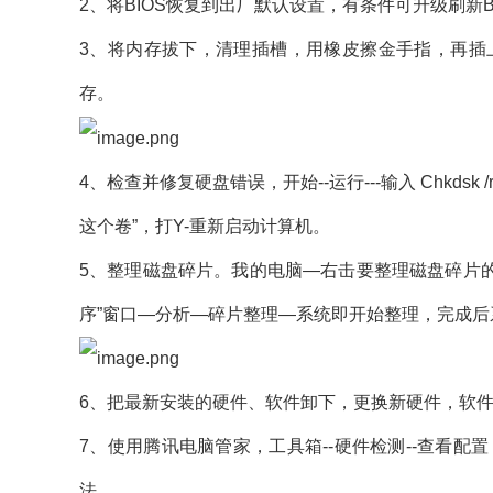
2、将BIOS恢复到出厂默认设置，有条件可升级刷新BI
3、将内存拔下，清理插槽，用橡皮擦金手指，再插
存。
4、检查并修复硬盘错误，开始--运行---输入 Chkdsk
这个卷”，打Y-重新启动计算机。
5、整理磁盘碎片。我的电脑—右击要整理磁盘碎片的
序”窗口—分析—碎片整理—系统即开始整理，完成后
6、把最新安装的硬件、软件卸下，更换新硬件，软
7、使用腾讯电脑管家，工具箱--硬件检测--查看配
法。