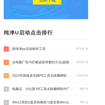
纯净U启动点击排行
新纯净pe启动制作工具
1
67191 次
去电脑广告与拦截桌面弹窗的方法(超级实用)
2
26150 次
2022年新版老毛桃PE工具去除捆绑软件广告的方法（独家首发）
3
13103 次
电脑店、大白菜 PE工具去除捆绑软件广告的方法
4
583 次
Win11系统U盘安装教程 U盘安装Win11系统详细图文教程
5
265 次